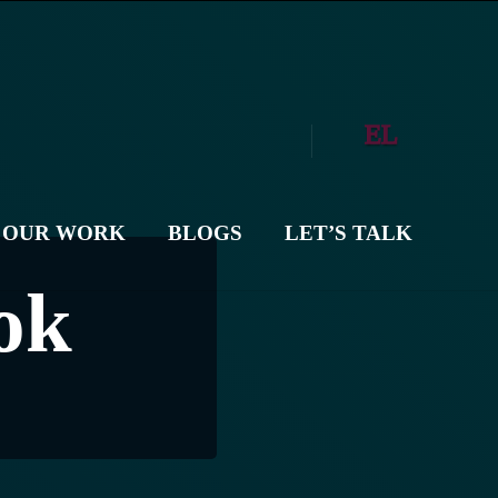
EL
OUR WORK
BLOGS
LET’S TALK
ok