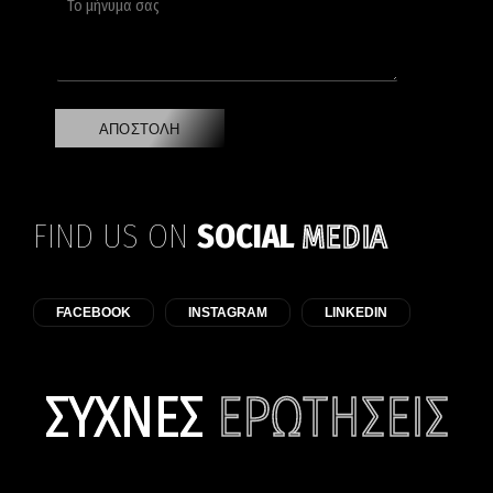
ώ
o
*
ο
ν
p
μ
υ
y
ή
μ
)
ν
ο
*
υ
*
μ
ΑΠΟΣΤΟΛΗ
α
σ
α
ς
*
FIND US ON
SOCIAL
MEDIA
FACEBOOK
INSTAGRAM
LINKEDIN
ΣΥΧΝΕΣ
ΕΡΩΤΗΣΕΙΣ