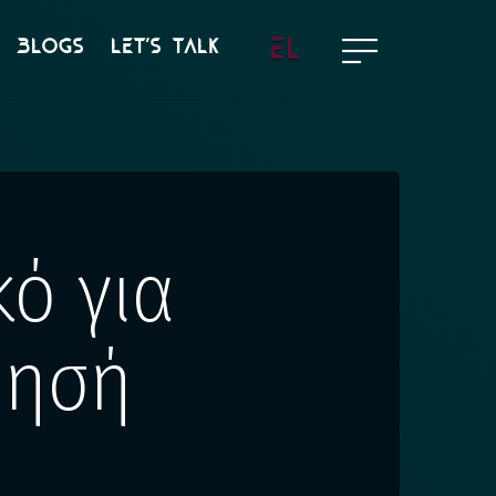
EL
BLOGS
LET’S TALK
κό για
ρησή