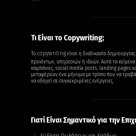
Τι Είναι το Copywriting;
copywriting
Το
είναι η διαδικασία δημιουργία
προϊόντων, υπηρεσιών ή ιδεών. Αυτά τα κείμενα 
καμπάνιες, social media posts, landing pages κα
μεταφέρουν ένα μήνυμα με τρόπο που να τραβά
να οδηγεί σε συγκεκριμένες ενέργειες.
Γιατί Είναι Σημαντικό για την Επι
Αύξηση Πωλήσεων και Εσόδων