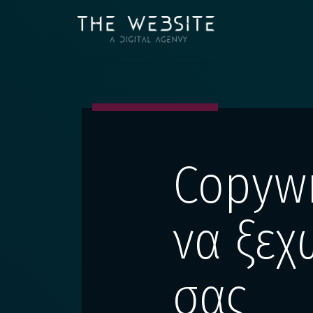
Copywr
να ξεχ
σας