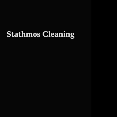
,
,
Digital Marketing
Social Media
Web
Development
Stathmos Cleaning
,
,
Content Creation
Digital Marketing
Web
,
Design
Web Development